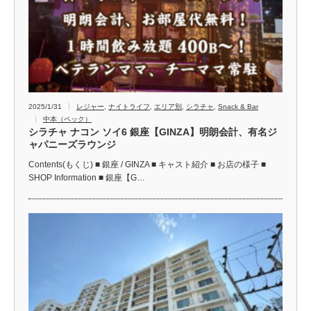
2025/1/31
レジャー
,
ナイトライフ
,
エリア別
,
シラチャ
,
Snack & Bar
中本（ペック）
シラチャ ナコン ソイ6 銀座【GINZA】明朗会計、有名ジ
ャパニーズラウンジ
Contents(もくじ) ■ 銀座 / GINZA ■ キャスト紹介 ■ お店の様子 ■
SHOP Information ■ 銀座【G…