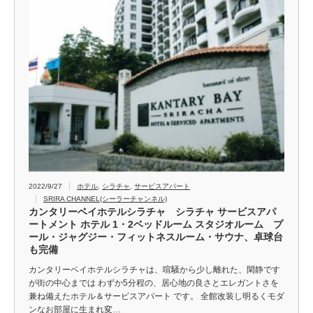
2022/9/27
ホテル
,
シラチャ
,
サービスアパート
SRIRA CHANNEL(シーラーチャンネル)
カンタリーベイホテルシラチャ シラチャ サービスアパ
ートメント ホテル 1・2ベッドルーム スタジオルーム プ
ール・ジャグジー・フィットネスルーム・サウナ、卓球台
も完備
カンタリーベイホテルシラチャは、喧騒から少し離れた、閑静です
が街の中心までは わずか5分程の、居心地の良さとエレガントさを
兼ね備えたホテル＆サービスアパート です。 全館改装し明るくモダ
ンなお部屋に生まれ変…