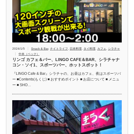
2024/1/5
Snack & Bar
,
ナイトライフ
,
日本料理
,
タイ料理
,
カフェ
,
シラチャ
中本（ペック）
リンゴ カフェ＆バー、LINGO CAFE＆BAR、シラチャナ
コン・ソイ1、スポーツバー、ホットスポット！
『LINGO Cafe & Bar』シラチャの、お昼はカフェ、夜はスポーツバ
ー ■Contents(もくじ) ■ おすすめポイント ■ お店について ■ メニュ
ー ■ SHO…