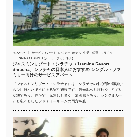
2022/3/7
サービスアパート
,
レジャー
,
ホテル
,
生活・学習
,
シラチャ
SRIRA CHANNEL(シーラーチャンネル)
ジャスミンリゾート・シラチャ（Jasmine Resort
Sriracha）シラチャの日本人におすすめ シングル・ファ
ミリー向けのサービスアパート
『ジャスミンリゾート・シラチャ』は、シラチャの中心部の喧騒か
ら少し離れた場所にある宿泊施設です。観光地へも旅行をしやすい
立地であり、静かで、風通しも良く、清潔感もあり、シングルルー
ムと広々としたファミリールームの両方を兼…