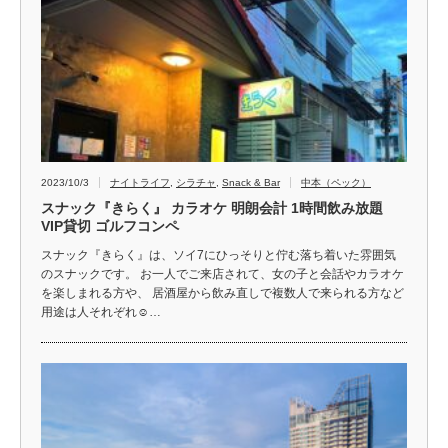
2023/10/3
ナイトライフ
,
シラチャ
,
Snack & Bar
中本（ペック）
スナック『きらく』 カラオケ 明朗会計 1時間飲み放題
VIP貸切 ゴルフコンペ
スナック『きらく』は、ソイ7にひっそりと佇む落ち着いた雰囲気
のスナックです。 お一人でご来店されて、女の子と会話やカラオケ
を楽しまれる方や、 居酒屋から飲み直しで複数人で来られる方など
用途は人それぞれ☺…