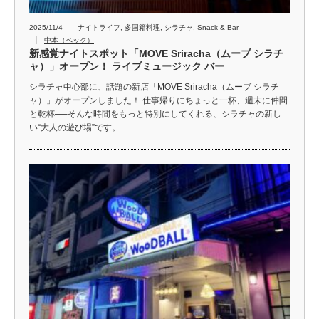
2025/11/4
ナイトライフ
,
多国籍料理
,
シラチャ
,
Snack & Bar
中本（ペック）
新感覚ナイトスポット「MOVE Sriracha（ムーブ シラチ
ャ）」オープン！ ライブミュージック バー
シラチャ中心部に、話題の新店「MOVE Sriracha（ムーブ シラチ
ャ）」がオープンしました！ 仕事帰りにちょっと一杯、週末に仲間
と乾杯──そんな時間をもっと特別にしてくれる、シラチャの新し
い“大人の遊び場”です。…