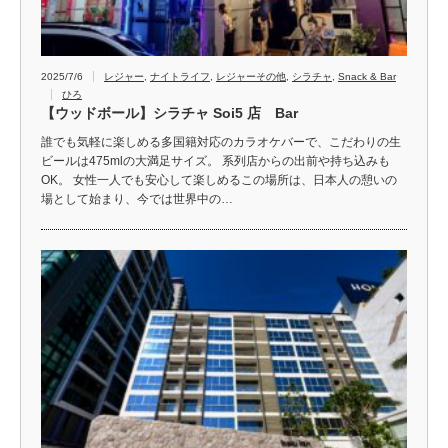
2025/7/6
レジャー
,
ナイトライフ
,
レジャーその他
,
シラチャ
,
Snack & Bar
ひろ
【ウッドボール】シラチャ Soi5 店 Bar
誰でも気軽に楽しめる多国籍対応のカラオケバーで、こだわりの生
ビールは475mlの大満足サイズ。 系列店からの出前や持ち込みも
OK。 女性一人でも安心して楽しめるこの場所は、日本人の憩いの
場として始まり、今では世界中の…