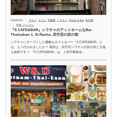
2026/5/31
グルメ
,
カフェ
,
不動産
,
シラチャ
,
Snack & Bar
,
未分類
中本（ペック）
『S CAFE&BAR』シラチャのアットホームなBar
Thetsaban 1, Si Racha, 呉竹荘の目の前
シラチャにオープンした素敵なカフェ＆バー『S CAFE&BAR』に
は、もう行かれましたか？ 場所は、呉竹荘シラチャの目の前と立地
も抜群です
『S CAFE&BAR』は、人気不動産会…