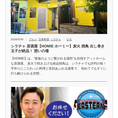
2026/5/30
グルメ
,
日本料理
,
シラチャ
ひろ
シラチャ 居酒屋【HOMIE ホーミー】炭火 焼鳥 出し巻き
玉子が絶品！ 憩いの場
【HOMIE】は、“家族のように繋がれる場所”を目指すアットホーム
な居酒屋。 炭火で焼き上げる絶品焼鳥は、シラチャでも評判の味！
手作りにこだわった料理と笑顔あふれる接客で、 初めてでもすぐに
打ち解けられる空間…