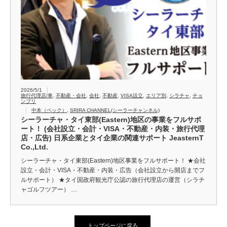
2026/5/1
旅行代理店/車
,
不動産・会社
,
会社
,
不動産
,
VISA設立
,
エリア別
,
シラチャ
,
チョ
ンブリ
中本（ペック）
,
SRIRA CHANNEL(シーラーチャンネル)
シーラーチャ・タイ東部(Eastern)地区の事業をフルサポ
ート！ (会社設立・会計・VISA・不動産・内装・旅行代理
店・広告) 日系企業とタイ企業の関連サポート JeasternT
Co.,Ltd.
シーラーチャ・タイ東部(Eastern)地区事業をフルサポート！ ★会社
設立・会計・VISA・不動産・内装・広告（会社設立から開店までフ
ルサポート） ★タイ国政府観光庁公認の旅行代理店の運営（シラチ
ャゴルフツアー） …
トップページに戻る