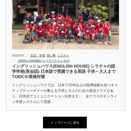
2022/3/7
生活・学習
,
習い事
,
シラチャ
SRIRA CHANNEL(シーラーチャンネル)
イングリッシュハウス(ENGLISH HOUSE) シラチャの語
学学校(英会話) 日本語で受講できる英語 子供～大人まで
TOEICや英検対策
イングリッシュハウスでは、日本で10年以上の指導経験を持つネイ
ティブティーチャーが教える子供と大人のための英語クラスがあ
り、日本語でコミュニケーション出来ます。 全クラスがオンライ
ン学習システムにて受講…
トップページに戻る