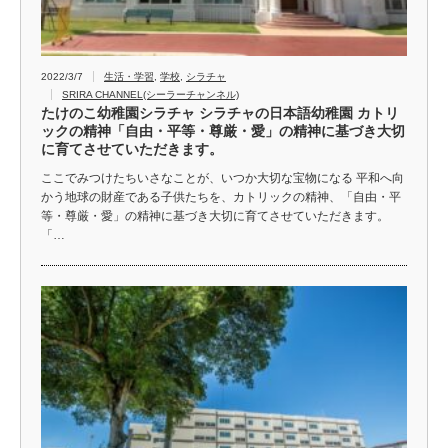
2022/3/7
生活・学習
,
学校
,
シラチャ
SRIRA CHANNEL(シーラーチャンネル)
たけのこ幼稚園シラチャ シラチャの日本語幼稚園 カトリ
ックの精神「自由・平等・尊厳・愛」の精神に基づき大切
に育てさせていただきます。
ここでみつけたちいさなことが、いつか大切な宝物になる 平和へ向
かう地球の財産である子供たちを、カトリックの精神、「自由・平
等・尊厳・愛」の精神に基づき大切に育てさせていただきます。
「…