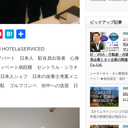
ピックアップ記事
senger
mail
Pinterest
Hatena
共
202
シ
有
(E
TEL&SERVICED
サ
計・VISA・不動産・内
スアパート 日本人 駐在員出張者 心身
系企業とタイ企業の関連サポ
Co.,Ltd.
ティベート病院横 セントラル・シラチ
シーラーチャ・タイ東部(Ea
 日本人シェフ 日本の栄養士考案メニ
ート！ ★会社設立・会計・
常駐 ゴルフコンペ 街中への送迎 日
202
2
レ
【タイムラインバンコク記事
年度の禁酒日及び祝日カレン
202