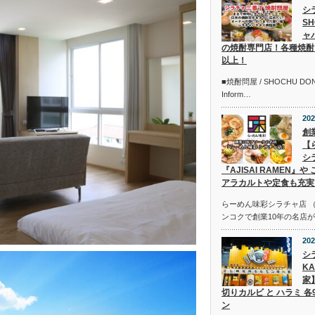
シ
SH
ャ
の焼酎専門店！各種焼酎
以上！
■焼酎問屋 / SHOCHU DONYA
Inform…
202
創
【
シ
『AJISAI RAMEN
アラカルトや定食も充実
らーめん味彩シラチャ店 （Ramen
ンコクで創業10年の名店
202
シラ
K
家
切りカルビ と ハラミ 各
ン