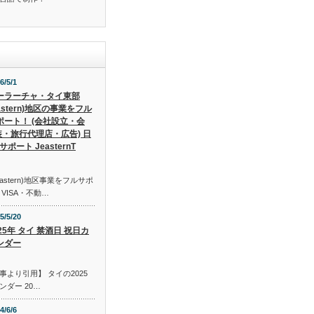
6/5/1
ーラーチャ・タイ東部
astern)地区の事業をフル
ポート！ (会社設立・会
装・旅行代理店・広告) 日
ート JeasternT
stern)地区事業をフルサポ
VISA・不動…
5/5/20
025年 タイ 禁酒日 祝日カ
ンダー
より引用】 タイの2025
ダー 20…
4/6/6