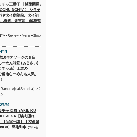
ラチャ三番丁 【焼酎問屋 /
OCHU DONYA】 シラチ
パヤタイ病院前、タイ初
、梅酒、果実酒、60種類
 ■Review ■Menu ■Shop
4/4/1
業10年アソークの名店
らーめん味彩 (あじさい)
ラチャ店】王道の
』や ご当地らーめんも人気、
！
 Ajisai Sriracha）バ
がシ…
2/6/29
チャ 焼肉 YAKINIKU
AKUREGA【焼肉隠れ
】【個室完備】【名物 薄
99B‼】黒毛和牛 ホルモ