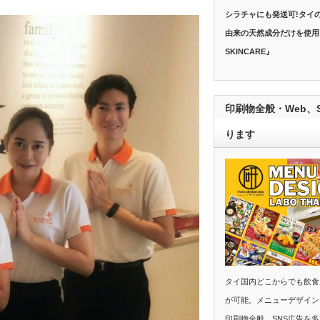
シラチャにも発送可!タイ
由来の天然成分だけを使用し
SKINCARE』
印刷物全般・Web、
ります
タイ国内どこからでも飲食
が可能。メニューデザインラボ(Me
印刷物全般、SNS広告を