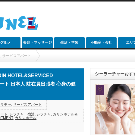
グルメ
美容・マッサージ
生活・学習
不動産・会社
エリ
ャ
,
サービスアパート
RVICED APARTMENT）シラチャ ホテル サービスアパート 日本人 駐在員出張者
シーラーチャーおす
HOTEL&SERVICED
パート 日本人 駐在員出張者 心身の健
シラチャ
,
サービスアパート
パート
,
シラチャ 宿泊
,
シラチャ
,
カリンホテル＆
RTMENT
,
カリンホテル