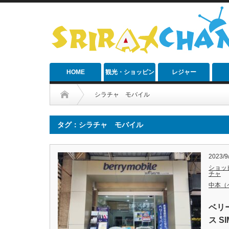
HOME
観光・ショッピン
レジャー
グ
シラチャ モバイル
タグ：シラチャ モバイル
2023/9
ショッ
チャ
中本（
ベリ
ス S