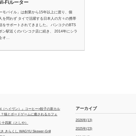
 Wi-Fiルーター
ーモバイル」は創業から15年以上に渡り、個
人を問わず タイで活躍する日本人の方々の携帯
信をサポートされてきました。 バンコクのBTS
ポン駅近くのバンコク店に続き、 2014年にシラ
をオ…
アーカイブ
EN（ヘイヴン）』コーヒー×餃子の新カル
！？猫とボードゲームに癒されるカフェ
2026年(13)
 十四家（としや）
2025年(23)
 きらくし WAGYU Skewer-Grill