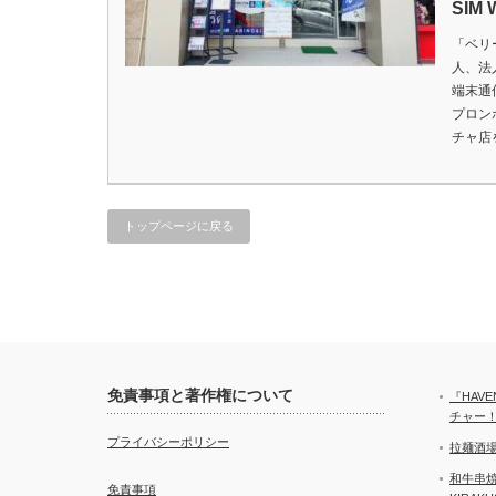
SIM
「ベリ
人、法
端末通
プロン
チャ店
トップページに戻る
免責事項と著作権について
『HAV
チャー
プライバシーポリシー
拉麺酒場
和牛串焼き
免責事項