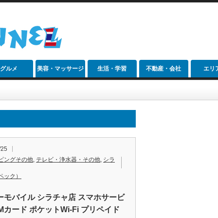
グルメ
美容・マッサージ
生活・学習
不動産・会社
エリ
/25
ピングその他
,
テレビ・浄水器・その他
,
シラ
ペック）
ーモバイル シラチャ店 スマホサービ
IMカード ポケットWi-Fi プリペイド