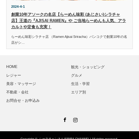
2024-4-1
創業10年アソークの名店【らーめん味彩 (あじさい)シラチャ
店】王道の『AJISAI RAMEN』や ご当地らーめんも人気、アラ
カルトや定食も充実！
らーめん味彩シラチャ店 （Ramen Ajisai Sriracha）バンコクで創業10年の名
店がシ…
HOME
観光・ショッピング
レジャー
グルメ
美容・マッサージ
生活・学習
不動産・会社
エリア別
お問合せ・お申込み
Facebook
Instagram
Copyright ©
シーラチャンネル(SRIRA CHANNEL)
All rights reserved.