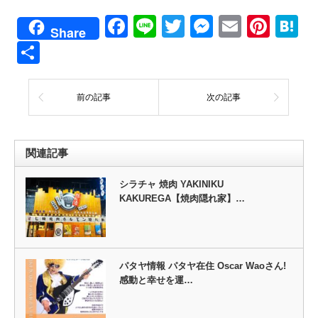
Facebook
Line
Twitter
Messenge
Email
Pint
H
Share
共
有
前の記事
次の記事
関連記事
シラチャ 焼肉 YAKINIKU
KAKUREGA【焼肉隠れ家】…
パタヤ情報 パタヤ在住 Oscar Waoさん!
感動と幸せを運…