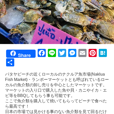
Facebook
Line
Twitter
Messenge
Email
Pint
H
Share
共
有
パタヤビーチの近くローカルのナクルア魚市場(Naklua
Fish Market)・ランポーマーケットとも呼ばれているロー
カルの魚介類の卸し売りを中心としたマーケットです。
マーケットの入り口で購入した魚や貝・カニやイカ・エ
ビ等をBBQしてもらう事も可能です。
ここで魚介類を購入して焼いてもらってビーチで食べた
ら最高です！
日本の市場では見かける事のない魚介類を見て回るだけ