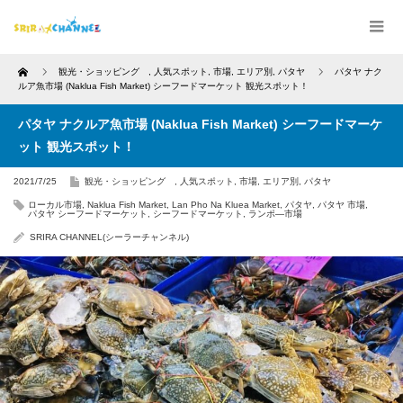
Home
観光・ショッピング
,
人気スポット
,
市場
,
エリア別
,
パタヤ
パタヤ ナク
ルア魚市場 (Naklua Fish Market) シーフードマーケット 観光スポット！
パタヤ ナクルア魚市場 (Naklua Fish Market) シーフードマーケ
ット 観光スポット！
2021/7/25
観光・ショッピング
,
人気スポット
,
市場
,
エリア別
,
パタヤ
ローカル市場
,
Naklua Fish Market
,
Lan Pho Na Kluea Market
,
パタヤ
,
パタヤ 市場
,
パタヤ シーフードマーケット
,
シーフードマーケット
,
ランポ―市場
SRIRA CHANNEL(シーラーチャンネル)