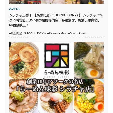
2024-6-6
シラチャ三番丁 【焼酎問屋 / SHOCHU DONYA】 シラチャパヤ
タイ病院前、タイ初の焼酎専門店！各種焼酎、梅酒、果実酒、
60種類以上！
■焼酎問屋 / SHOCHU DONYA ■Review ■Menu ■Shop Inform…