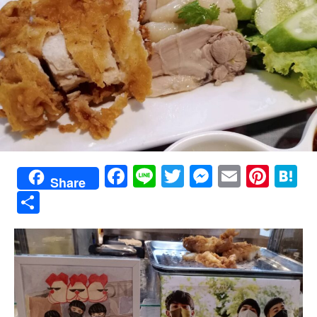
Facebook
Line
Twitter
Messenge
Email
Pint
H
Share
共
有