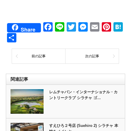
Facebook
Line
Twitter
Messenge
Email
Pint
H
Share
共
有
前の記事
次の記事
関連記事
レムチャバン・インターナショナル・カ
ントリークラブ シラチャ ゴ…
すえひろ２号店 (Suehiro 2) シラチャ 本