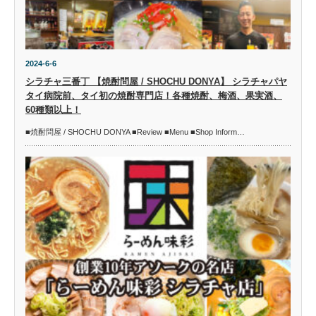
2024-6-6
シラチャ三番丁 【焼酎問屋 / SHOCHU DONYA】 シラチャパヤ
タイ病院前、タイ初の焼酎専門店！各種焼酎、梅酒、果実酒、
60種類以上！
■焼酎問屋 / SHOCHU DONYA ■Review ■Menu ■Shop Inform…