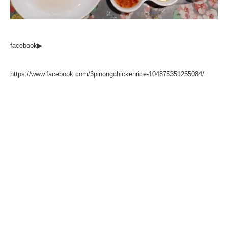
facebook▶
https://www.facebook.com/3pinongchickenrice-104875351255084/