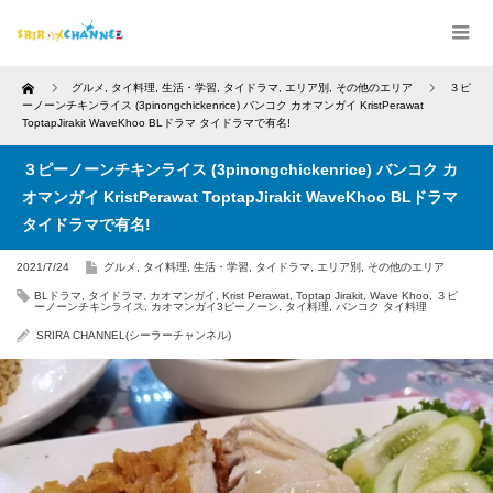
Home
グルメ
,
タイ料理
,
生活・学習
,
タイドラマ
,
エリア別
,
その他のエリア
３ピ
ーノーンチキンライス (3pinongchickenrice) バンコク カオマンガイ KristPerawat
ToptapJirakit WaveKhoo BLドラマ タイドラマで有名!
３ピーノーンチキンライス (3pinongchickenrice) バンコク カ
オマンガイ KristPerawat ToptapJirakit WaveKhoo BLドラマ
タイドラマで有名!
2021/7/24
グルメ
,
タイ料理
,
生活・学習
,
タイドラマ
,
エリア別
,
その他のエリア
BLドラマ
,
タイドラマ
,
カオマンガイ
,
Krist Perawat
,
Toptap Jirakit
,
Wave Khoo
,
３ピ
ーノーンチキンライス
,
カオマンガイ3ピーノーン
,
タイ料理
,
バンコク タイ料理
SRIRA CHANNEL(シーラーチャンネル)