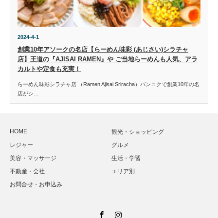
2024-4-1
創業10年アソークの名店【らーめん味彩 (あじさい)シラチャ
店】王道の『AJISAI RAMEN』や ご当地らーめんも人気、アラ
カルトや定食も充実！
らーめん味彩シラチャ店 （Ramen Ajisai Sriracha）バンコクで創業10年の名
店がシ…
HOME
観光・ショッピング
レジャー
グルメ
美容・マッサージ
生活・学習
不動産・会社
エリア別
お問合せ・お申込み
Facebook
Instagram